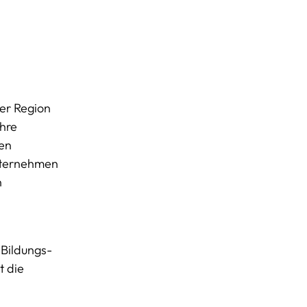
der Region
hre
hen
Unternehmen
n
Bildungs-
t die