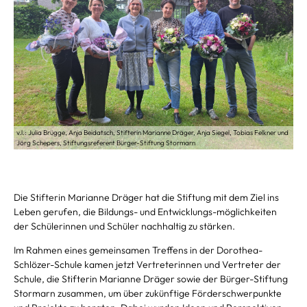
v.l.: Julia Brügge, Anja Beidatsch, Stifterin Marianne Dräger, Anja Siegel, Tobias Felkner und
Jörg Schepers, Stiftungsreferent Bürger-Stiftung Stormarn
Die Stifterin Marianne Dräger hat die Stiftung mit dem Ziel ins
Leben gerufen, die Bildungs- und Entwicklungs-möglichkeiten
der Schülerinnen und Schüler nachhaltig zu stärken.
Im Rahmen eines gemeinsamen Treffens in der Dorothea-
Schlözer-Schule kamen jetzt Vertreterinnen und Vertreter der
Schule, die Stifterin Marianne Dräger sowie der Bürger-Stiftung
Stormarn zusammen, um über zukünftige Förderschwerpunkte