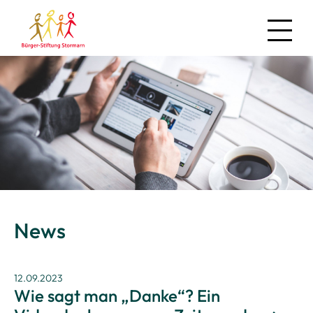
News
Über uns
Regionales
Projekte
Mitmachen
News
Kontakt
12.09.2023
Wie sagt man „Danke“? Ein